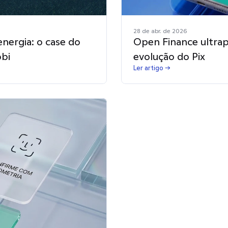
28 de abr. de 2026
nergia: o case do
Open Finance ultrapa
obi
evolução do Pix
Ler artigo →