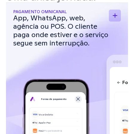
PAGAMENTO OMNICANAL
App, WhatsApp, web, 
agência ou POS. O cliente 
paga onde estiver e o serviço 
segue sem interrupção.
Form
Forma de pagamento
Vi
Fi
Visa
Debito
A
Pa
Apple Pay
It
Itaú
Pix por biometria