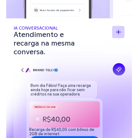
Mais formas de pagamento
M
IA CONVERSACIONAL 
Atendimento e 
recarga na mesma 
conversa.
R$ 176,46
Total de 2 
faturas
2 fatura
Continuar
BRAND TELCO
R$ 1
Bom dia Fábio! Faça uma recarga 
ainda hoje para não ficar sem 
créditos na sua operadora
BÔNUS DE 2GB
R$
40,00
Recarga de R$40,00 com bônus de 
2GB de internet