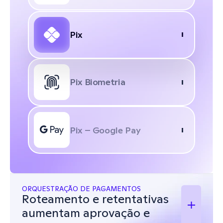
Pix 
Pix 
Pix Biometria 
Pix Biometria 
Pix – Google Pay
Pix – Google Pay
ORQUESTRAÇÃO DE PAGAMENTOS
Roteamento e retentativas 
aumentam aprovação e 