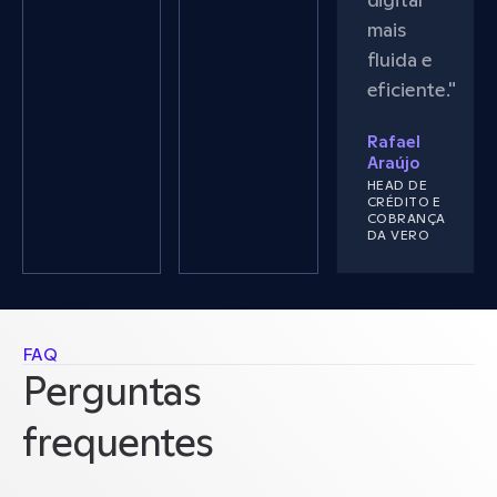
mais
fluida e
eficiente."
Rafael
Araújo
HEAD DE
CRÉDITO E
COBRANÇA
DA VERO
FAQ
Perguntas 
frequentes