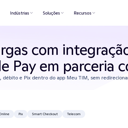
Indústrias
Soluções
Recursos
rgas com integração
le Pay em parceria 
, débito e Pix dentro do app Meu TIM, sem redirecion
Online
Pix
Smart Checkout
Telecom