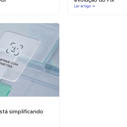
Ler artigo →
stá simplificando