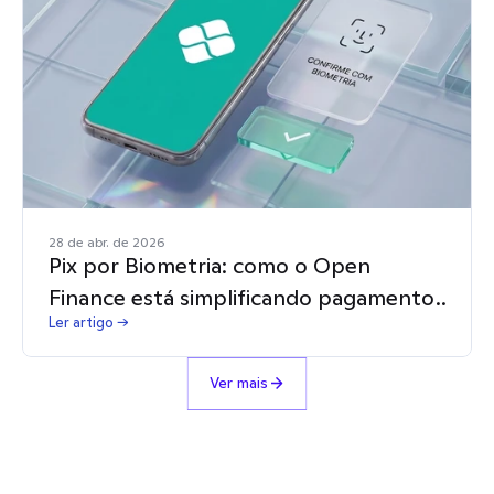
28 de abr. de 2026
Pix por Biometria: como o Open
Finance está simplificando pagamentos
Ler artigo →
no Brasil
Ver mais