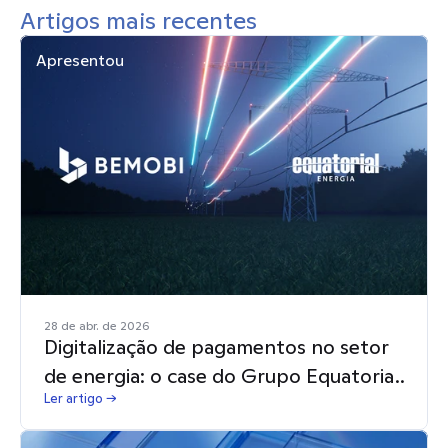
Artigos mais recentes
Apresentou
28 de abr. de 2026
Digitalização de pagamentos no setor
de energia: o case do Grupo Equatorial
Ler artigo →
em parceria com a Bemobi